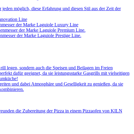
jeden möglich, diese Erfahrung und diesen Stil aus der Zeit der
nnovation Line
enmesser der Marke Laguiole Luxury Line
chenmesser der Marke Laguiole Premium Line.
nmesser der Marke Laguiole Prestige Line.
rill legen, sondern auch die Speisen und Beilagen im Freien
kt dafür geeignet, da sie leistungsstarke Gasgrills mit vielseitigen
aumküche!
iten und dabei Atmosphäre und Geselligkeit zu genießen, da sie
 kombinieren.
Freunden die Zubereitung der Pizza in einem Pizzaofen von KILN