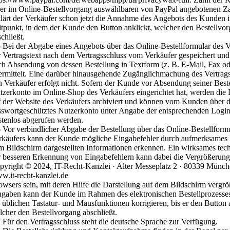
ner im Online-Bestellvorgang auswählbaren von PayPal angebotenen Za
klärt der Verkäufer schon jetzt die Annahme des Angebots des Kunden 
itpunkt, in dem der Kunde den Button anklickt, welcher den Bestellvo
chließt.
5 Bei der Abgabe eines Angebots über das Online-Bestellformular des 
r Vertragstext nach dem Vertragsschluss vom Verkäufer gespeichert u
ch Absendung von dessen Bestellung in Textform (z. B. E-Mail, Fax od
ermittelt. Eine darüber hinausgehende Zugänglichmachung des Vertrags
n Verkäufer erfolgt nicht. Sofern der Kunde vor Absendung seiner Best
tzerkonto im Online-Shop des Verkäufers eingerichtet hat, werden die 
f der Website des Verkäufers archiviert und können vom Kunden über 
sswortgeschütztes Nutzerkonto unter Angabe der entsprechenden Logi
stenlos abgerufen werden.
6 Vor verbindlicher Abgabe der Bestellung über das Online-Bestellform
rkäufers kann der Kunde mögliche Eingabefehler durch aufmerksames 
m Bildschirm dargestellten Informationen erkennen. Ein wirksames tech
r besseren Erkennung von Eingabefehlern kann dabei die Vergrößerung
pyright © 2024, IT-Recht-Kanzlei · Alter Messeplatz 2 · 80339 Münc
w.it-recht-kanzlei.de
owsers sein, mit deren Hilfe die Darstellung auf dem Bildschirm vergrö
ngaben kann der Kunde im Rahmen des elektronischen Bestellprozesses
e üblichen Tastatur- und Mausfunktionen korrigieren, bis er den Button 
lcher den Bestellvorgang abschließt.
7 Für den Vertragsschluss steht die deutsche Sprache zur Verfügung.