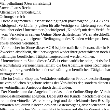
 Mängelhaftung (Gewährleistung)
 Anwendbares Recht
Alternative Streitbeilegung
 Geltungsbereich
1 Diese Allgemeinen Geschäftsbedingungen (nachfolgend „AGB“) des
achfolgend „Verkäufer“), gelten für alle Verträge zur Lieferung von War
rbraucher oder Unternehmer (nachfolgend „Kunde“) mit dem Verkäufer 
r vom Verkäufer in seinem Online-Shop dargestellten Waren abschließt.
r Einbeziehung von eigenen Bedingungen des Kunden widersprochen, e
 etwas anderes vereinbart.
2 Verbraucher im Sinne dieser AGB ist jede natürliche Person, die ein 
 Zwecken abschließt, die überwiegend weder ihrer gewerblichen noch i
lbständigen beruflichen Tätigkeit zugerechnet werden können.
3 Unternehmer im Sinne dieser AGB ist eine natürliche oder juristische
ne rechtsfähige Personengesellschaft, die bei Abschluss eines Rechtsgesc
sübung ihrer gewerblichen oder selbständigen beruflichen Tätigkeit han
 Vertragsschluss
1 Die im Online-Shop des Verkäufers enthaltenen Produktbeschreibunge
ine verbindlichen Angebote seitens des Verkäufers dar, sondern dienen
nes verbindlichen Angebots durch den Kunden.
2 Der Kunde kann das Angebot über das in den Online-Shop des Verkäuf
line-Bestellformular abgeben. Dabei gibt der Kunde, nachdem er die 
ren in den virtuellen Warenkorb gelegt und den elektronischen Bestell
rchlaufen hat, durch Klicken des den Bestellvorgang abschließenden Bu
chtlich verbindliches Vertragsangebot in Bezug auf die im Warenkorb e