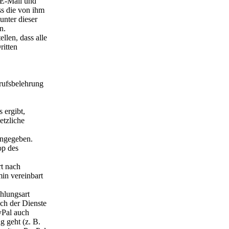
 E-Mail und
ss die von ihm
unter dieser
n.
llen, dass alle
ritten
rufsbelehrung
 ergibt,
etzliche
angegeben.
op des
rt nach
min vereinbart
hlungsart
ch der Dienste
yPal auch
g geht (z. B.