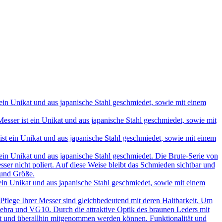
in Unikat und aus japanische Stahl geschmiedet, sowie mit einem
ser ist ein Unikat und aus japanische Stahl geschmiedet, sowie mit
t ein Unikat und aus japanische Stahl geschmiedet, sowie mit einem
in Unikat und aus japanische Stahl geschmiedet. Die Brute-Serie von
ser nicht poliert. Auf diese Weise bleibt das Schmieden sichtbar und
 und Größe.
in Unikat und aus japanische Stahl geschmiedet, sowie mit einem
 Pflege Ihrer Messer sind gleichbedeutend mit deren Haltbarkeit. Um
e, Sebra und VG10. Durch die attraktive Optik des braunen Leders mit
hrt und überallhin mitgenommen werden können. Funktionalität und