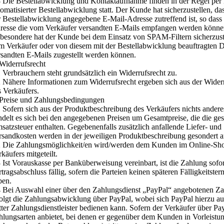
8 Die Bestellabwicklung und Kontaktaufnahme finden in der Regel per
tomatisierter Bestellabwicklung statt. Der Kunde hat sicherzustellen, da
r Bestellabwicklung angegebene E-Mail-Adresse zutreffend ist, so dass 
resse die vom Verkäufer versandten E-Mails empfangen werden könne
sbesondere hat der Kunde bei dem Einsatz von SPAM-Filtern sicherzuste
m Verkäufer oder von diesem mit der Bestellabwicklung beauftragten D
rsandten E-Mails zugestellt werden können.
 Widerrufsrecht
1 Verbrauchern steht grundsätzlich ein Widerrufsrecht zu.
2 Nähere Informationen zum Widerrufsrecht ergeben sich aus der Wider
s Verkäufers.
 Preise und Zahlungsbedingungen
1 Sofern sich aus der Produktbeschreibung des Verkäufers nichts anderes
ndelt es sich bei den angegebenen Preisen um Gesamtpreise, die die ges
satzsteuer enthalten. Gegebenenfalls zusätzlich anfallende Liefer- und
rsandkosten werden in der jeweiligen Produktbeschreibung gesondert 
2 Die Zahlungsmöglichkeit/en wird/werden dem Kunden im Online-Sh
käufers mitgeteilt.
3 Ist Vorauskasse per Banküberweisung vereinbart, ist die Zahlung sofo
tragsabschluss fällig, sofern die Parteien keinen späteren Fälligkeitster
ben.
4 Bei Auswahl einer über den Zahlungsdienst „PayPal“ angebotenen Za
folgt die Zahlungsabwicklung über PayPal, wobei sich PayPal hierzu au
itter Zahlungsdienstleister bedienen kann. Sofern der Verkäufer über Pa
hlungsarten anbietet, bei denen er gegenüber dem Kunden in Vorleistun