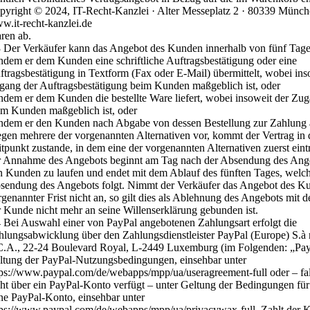
pyright © 2024, IT-Recht-Kanzlei · Alter Messeplatz 2 · 80339 Münc
w.it-recht-kanzlei.de
ren ab.
3 Der Verkäufer kann das Angebot des Kunden innerhalb von fünf Ta
indem er dem Kunden eine schriftliche Auftragsbestätigung oder eine
ftragsbestätigung in Textform (Fax oder E-Mail) übermittelt, wobei ins
gang der Auftragsbestätigung beim Kunden maßgeblich ist, oder
indem er dem Kunden die bestellte Ware liefert, wobei insoweit der Zu
im Kunden maßgeblich ist, oder
indem er den Kunden nach Abgabe von dessen Bestellung zur Zahlung a
egen mehrere der vorgenannten Alternativen vor, kommt der Vertrag in
tpunkt zustande, in dem eine der vorgenannten Alternativen zuerst eintri
r Annahme des Angebots beginnt am Tag nach der Absendung des Ang
n Kunden zu laufen und endet mit dem Ablauf des fünften Tages, welch
sendung des Angebots folgt. Nimmt der Verkäufer das Angebot des K
rgenannter Frist nicht an, so gilt dies als Ablehnung des Angebots mit d
r Kunde nicht mehr an seine Willenserklärung gebunden ist.
4 Bei Auswahl einer von PayPal angebotenen Zahlungsart erfolgt die
hlungsabwicklung über den Zahlungsdienstleister PayPal (Europe) S.à r.
C.A., 22-24 Boulevard Royal, L-2449 Luxemburg (im Folgenden: „PayP
ltung der PayPal-Nutzungsbedingungen, einsehbar unter
tps://www.paypal.com/de/webapps/mpp/ua/useragreement-full oder – fa
cht über ein PayPal-Konto verfügt – unter Geltung der Bedingungen fü
ne PayPal-Konto, einsehbar unter
tps://www.paypal.com/de/webapps/mpp/ua/privacywax-full. Zahlt der K