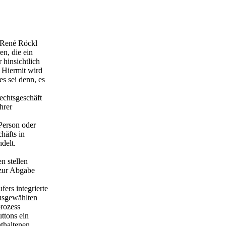
 René Röckl
en, die ein
hinsichtlich
 Hiermit wird
s sei denn, es
Rechtsgeschäft
hrer
 Person oder
häfts in
delt.
n stellen
 zur Abgabe
ers integrierte
ausgewählten
prozess
ttons ein
nthaltenen