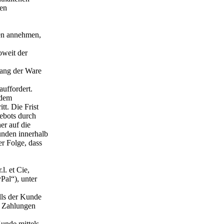
hen
gen annehmen,
oweit der
gang der Ware
uffordert.
 dem
tt. Die Frist
ebots durch
er auf die
unden innerhalb
er Folge, dass
l. et Cie,
al“), unter
lls der Kunde
r Zahlungen
unde mittels