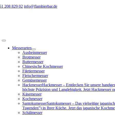
Zum
51 208 829 02
info@flambierbar.de
Inhalt
springen
Toggle
Navigation
Messerarten
Ausbeinmesser
Brotmesser
Buttermesser
Chinesische Kochmesser
Filetiermesser
Fleischermesser
Gemüsemesser
Hackmesser
Hackmesser – Entdecken Sie unsere handgesc
höchste Präzision und Langlebigkeit. Jetzt Hackmesser on
Käsemesser
Kochmesser
Santokumesser
Santokumesser – Das vielseitige japanisch
Tugenden”) in Ihrer Küche. Jetzt das japanische Kochme
Schälmesser