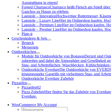
Ausstrahlung in einem!
Forged Churrasco
Churrasco heißt Fleisch am Spieß über 
Gauchos zu Hause zu erleben.
Laguiole – Innovation
Hochwertige Buttermesser, Käseme
Laguiole – Luxury Line
Hier im Onlineshop kaufen. Hoch
Laguiole – Premium Line
Hier im Onlineshop kaufen. Ho
Laguiole – Prestige Line
Hier im Onlineshop kaufen. Hoc
Plate-it
Geschenkideen & Sets
Besteck
Messersets
Outdoorküchen
Module für Outdoorküche von Bogason
Derzeit sind Out
zubereiten und dabei die Atmosphäre und Geselligkeit gen
Stau- und Arbeitsflächen, Waschbecken, Kühlschränken e
Outdoorküche Everdure
Die Outdoorküche von EVERDURE i
leistungsstarke Gasgrills mit vielseitigen Stau- und Arb
Outdoorküche Everdure Zubehör
Pizzaöfen
Pizzaöfen
02
Pizza Zubehör
Hier finden Sie das Zubehör von Everdure
Everdure.
WooCommerce My Account
Username: