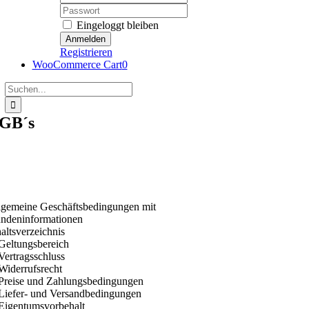
Password:
Eingeloggt bleiben
Registrieren
WooCommerce Cart
0
Suche
nach:
GB´s
lgemeine Geschäftsbedingungen mit
ndeninformationen
haltsverzeichnis
 Geltungsbereich
 Vertragsschluss
 Widerrufsrecht
 Preise und Zahlungsbedingungen
 Liefer- und Versandbedingungen
 Eigentumsvorbehalt