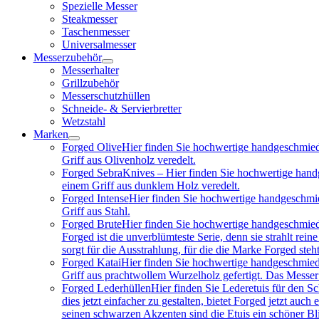
Spezielle Messer
Steakmesser
Taschenmesser
Universalmesser
Messerzubehör
Messerhalter
Grillzubehör
Messerschutzhüllen
Schneide- & Servierbretter
Wetzstahl
Marken
Forged Olive
Hier finden Sie hochwertige handgeschmied
Griff aus Olivenholz veredelt.
Forged Sebra
Knives – Hier finden Sie hochwertige hand
einem Griff aus dunklem Holz veredelt.
Forged Intense
Hier finden Sie hochwertige handgeschmie
Griff aus Stahl.
Forged Brute
Hier finden Sie hochwertige handgeschmied
Forged ist die unverblümteste Serie, denn sie strahlt re
sorgt für die Ausstrahlung, für die die Marke Forged steh
Forged Katai
Hier finden Sie hochwertige handgeschmied
Griff aus prachtwollem Wurzelholz gefertigt. Das Messe
Forged Lederhüllen
Hier finden Sie Lederetuis für den S
dies jetzt einfacher zu gestalten, bietet Forged jetzt au
seinen schwarzen Akzenten sind die Etuis ein schöner Bl