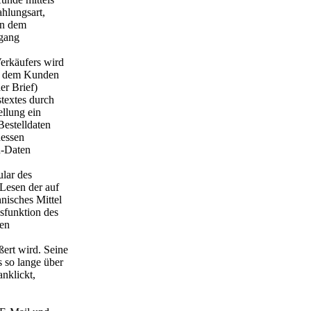
hlungsart,
in dem
rgang
Verkäufers wird
nd dem Kunden
er Brief)
textes durch
ellung ein
Bestelldaten
dessen
n-Daten
ular des
Lesen der auf
nisches Mittel
sfunktion des
hen
ßert wird. Seine
 so lange über
anklickt,