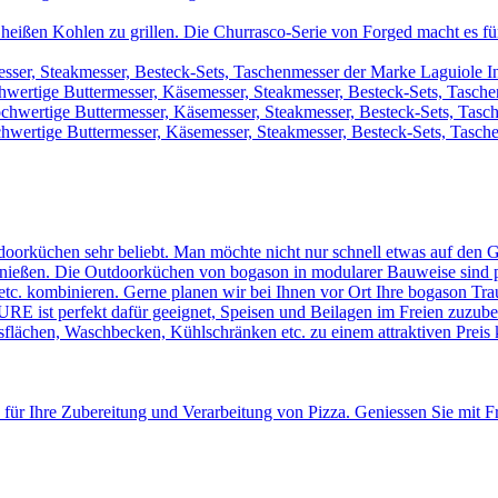
heißen Kohlen zu grillen. Die Churrasco-Serie von Forged macht es für 
sser, Steakmesser, Besteck-Sets, Taschenmesser der Marke Laguiole I
wertige Buttermesser, Käsemesser, Steakmesser, Besteck-Sets, Tasch
chwertige Buttermesser, Käsemesser, Steakmesser, Besteck-Sets, Tas
hwertige Buttermesser, Käsemesser, Steakmesser, Besteck-Sets, Tasche
doorküchen sehr beliebt. Man möchte nicht nur schnell etwas auf den G
ießen. Die Outdoorküchen von bogason in modularer Bauweise sind perfe
tc. kombinieren. Gerne planen wir bei Ihnen vor Ort Ihre bogason Tr
st perfekt dafür geeignet, Speisen und Beilagen im Freien zuzubere
eitsflächen, Waschbecken, Kühlschränken etc. zu einem attraktiven Preis
 für Ihre Zubereitung und Verarbeitung von Pizza. Geniessen Sie mit 