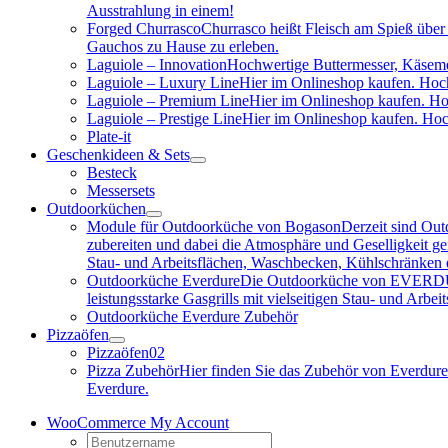
Ausstrahlung in einem!
Forged Churrasco
Churrasco heißt Fleisch am Spieß über 
Gauchos zu Hause zu erleben.
Laguiole – Innovation
Hochwertige Buttermesser, Käseme
Laguiole – Luxury Line
Hier im Onlineshop kaufen. Hoch
Laguiole – Premium Line
Hier im Onlineshop kaufen. Ho
Laguiole – Prestige Line
Hier im Onlineshop kaufen. Hoc
Plate-it
Geschenkideen & Sets
Besteck
Messersets
Outdoorküchen
Module für Outdoorküche von Bogason
Derzeit sind Out
zubereiten und dabei die Atmosphäre und Geselligkeit gen
Stau- und Arbeitsflächen, Waschbecken, Kühlschränken e
Outdoorküche Everdure
Die Outdoorküche von EVERDURE i
leistungsstarke Gasgrills mit vielseitigen Stau- und Arb
Outdoorküche Everdure Zubehör
Pizzaöfen
Pizzaöfen
02
Pizza Zubehör
Hier finden Sie das Zubehör von Everdure
Everdure.
WooCommerce My Account
Username: