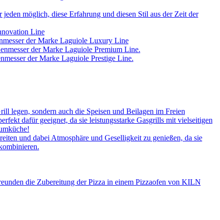
jeden möglich, diese Erfahrung und diesen Stil aus der Zeit der
nnovation Line
enmesser der Marke Laguiole Luxury Line
chenmesser der Marke Laguiole Premium Line.
nmesser der Marke Laguiole Prestige Line.
rill legen, sondern auch die Speisen und Beilagen im Freien
kt dafür geeignet, da sie leistungsstarke Gasgrills mit vielseitigen
aumküche!
iten und dabei Atmosphäre und Geselligkeit zu genießen, da sie
 kombinieren.
Freunden die Zubereitung der Pizza in einem Pizzaofen von KILN