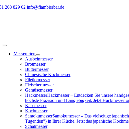
Zum
51 208 829 02
info@flambierbar.de
Inhalt
springen
Toggle
Navigation
Messerarten
Ausbeinmesser
Brotmesser
Buttermesser
Chinesische Kochmesser
Filetiermesser
Fleischermesser
Gemüsemesser
Hackmesser
Hackmesser – Entdecken Sie unsere handgesc
höchste Präzision und Langlebigkeit. Jetzt Hackmesser on
Käsemesser
Kochmesser
Santokumesser
Santokumesser – Das vielseitige japanisch
Tugenden”) in Ihrer Küche. Jetzt das japanische Kochme
Schälmesser