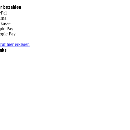
r bezahlen
ruf hier erklären
inks
AGB
Über Uns
Widerrufsbelehrung
Zahlungsarten
Versandkosten
Magazin
Kontakt
Impressum
Datenschutzerklärung