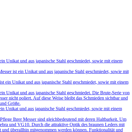
in Unikat und aus japanische Stahl geschmiedet, sowie mit einem
ser ist ein Unikat und aus japanische Stahl geschmiedet, sowie mit
t ein Unikat und aus japanische Stahl geschmiedet, sowie mit einem
in Unikat und aus japanische Stahl geschmiedet. Die Brute-Serie von
ser nicht poliert. Auf diese Weise bleibt das Schmieden sichtbar und
 und Größe.
in Unikat und aus japanische Stahl geschmiedet, sowie mit einem
 Pflege Ihrer Messer sind gleichbedeutend mit deren Haltbarkeit. Um
e, Sebra und VG10. Durch die attraktive Optik des braunen Leders mit
hrt und überallhin mitgenommen werden können. Funktionalität und