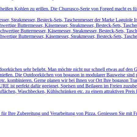
heißen Kohlen zu grillen. Die Churrasco-Serie von Forged macht es für 
sser, Steakmesser, Besteck-Sets, Taschenmesser der Marke Laguiole I
wertige Buttermesser, Käsemesser, Steakmesser, Besteck-Sets, Tasch
chwertige Buttermesser, Käsemesser, Steakmesser, Besteck-Sets, Tas
hwertige Buttermesser, Käsemesser, Steakmesser, Besteck-Sets, Tasche
doorküchen sehr beliebt. Man möchte nicht nur schnell etwas auf den G
ießen. Die Outdoorküchen von bogason in modularer Bauweise sind perfe
tc. kombinieren. Gerne planen wir bei Ihnen vor Ort Ihre bogason Tr
st perfekt dafür geeignet, Speisen und Beilagen im Freien zuzubere
eitsflächen, Waschbecken, Kühlschränken etc. zu einem attraktiven Preis
 für Ihre Zubereitung und Verarbeitung von Pizza. Geniessen Sie mit 