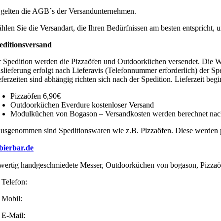
 gelten die AGB´s der Versandunternehmen.
hlen Sie die Versandart, die Ihren Bedürfnissen am besten entspricht, u
editionsversand
r Spedition werden die Pizzaöfen und Outdoorküchen versendet. Die War
slieferung erfolgt nach Lieferavis (Telefonnummer erforderlich) der Sp
eferzeiten sind abhängig richten sich nach der Spedition. Lieferzeit be
Pizzaöfen 6,90€
Outdoorküchen Everdure kostenloser Versand
Modulküchen von Bogason – Versandkosten werden berechnet na
usgenommen sind Speditionswaren wie z.B. Pizzaöfen. Diese werden pe
bierbar.de
ertig handgeschmiedete Messer, Outdoorküchen von bogason, Pizzaö
Telefon:
0351 208 829 02
Mobil:
0176 666 482 87
E-Mail:
info@flambierbar.de