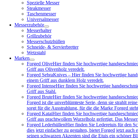
Spezielle Messer
Steakmesser
Taschenmesser
Universalmesser
Messerzubehör
Messerhalter
Grillzubehör
Messerschutzhüllen
Schneide- & Servierbretter
Wetzstahl
Marken
Forged Olive
Hier finden Sie hochwertige handgeschmied
Griff aus Olivenholz veredelt.
Forged Sebra
Knives – Hier finden Sie hochwertige hand
einem Griff aus dunklem Holz veredelt.
Forged Intense
Hier finden Sie hochwertige handgeschmie
Griff aus Stahl.
Forged Brute
Hier finden Sie hochwertige handgeschmied
Forged ist die unverblümteste Serie, denn sie strahlt re
sorgt für die Ausstrahlung, für die die Marke Forged steh
Forged Katai
Hier finden Sie hochwertige handgeschmied
Griff aus prachtwollem Wurzelholz gefertigt. Das Messe
Forged Lederhüllen
Hier finden Sie Lederetuis für den S
dies jetzt einfacher zu gestalten, bietet Forged jetzt au
seinen schwarzen Akzenten sind die Etuis ein schöner Bl