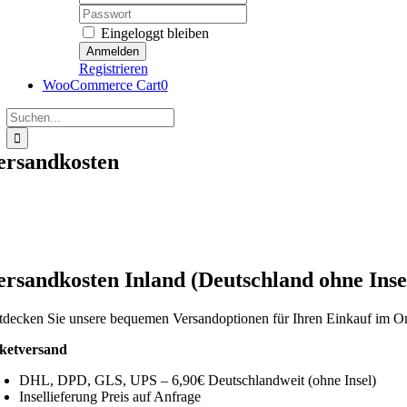
Password:
Eingeloggt bleiben
Registrieren
WooCommerce Cart
0
Suche
nach:
ersandkosten
ersandkosten Inland (Deutschland ohne Inse
tdecken Sie unsere bequemen Versandoptionen für Ihren Einkauf im O
ketversand
DHL, DPD, GLS, UPS – 6,90€ Deutschlandweit (ohne Insel)
Insellieferung Preis auf Anfrage