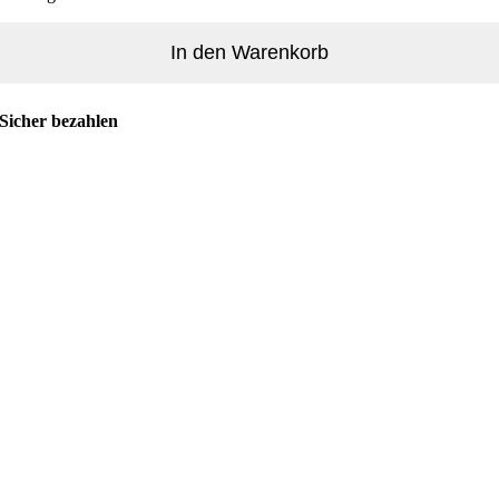
Steakmesser
Set
In den Warenkorb
im
Holzblock
6-
Sicher bezahlen
teilig
Silber
-
Laguiole
Premium
Menge