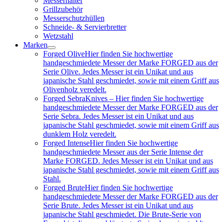
Messerhalter
Grillzubehör
Messerschutzhüllen
Schneide- & Servierbretter
Wetzstahl
Marken
Forged Olive
Hier finden Sie hochwertige
handgeschmiedete Messer der Marke FORGED aus der
Serie Olive. Jedes Messer ist ein Unikat und aus
japanische Stahl geschmiedet, sowie mit einem Griff aus
Olivenholz veredelt.
Forged Sebra
Knives – Hier finden Sie hochwertige
handgeschmiedete Messer der Marke FORGED aus der
Serie Sebra. Jedes Messer ist ein Unikat und aus
japanische Stahl geschmiedet, sowie mit einem Griff aus
dunklem Holz veredelt.
Forged Intense
Hier finden Sie hochwertige
handgeschmiedete Messer aus der Serie Intense der
Marke FORGED. Jedes Messer ist ein Unikat und aus
japanische Stahl geschmiedet, sowie mit einem Griff aus
Stahl.
Forged Brute
Hier finden Sie hochwertige
handgeschmiedete Messer der Marke FORGED aus der
Serie Brute. Jedes Messer ist ein Unikat und aus
japanische Stahl geschmiedet. Die Brute-Serie von