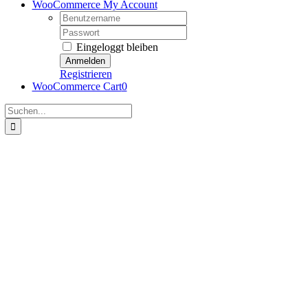
WooCommerce My Account
Username:
Password:
Eingeloggt bleiben
Registrieren
WooCommerce Cart
0
Suche
nach: