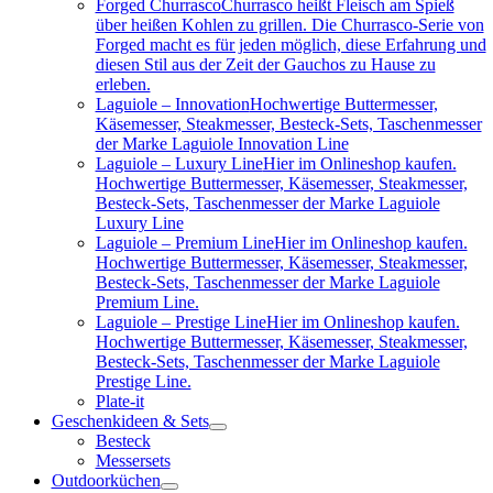
Forged Churrasco
Churrasco heißt Fleisch am Spieß
über heißen Kohlen zu grillen. Die Churrasco-Serie von
Forged macht es für jeden möglich, diese Erfahrung und
diesen Stil aus der Zeit der Gauchos zu Hause zu
erleben.
Laguiole – Innovation
Hochwertige Buttermesser,
Käsemesser, Steakmesser, Besteck-Sets, Taschenmesser
der Marke Laguiole Innovation Line
Laguiole – Luxury Line
Hier im Onlineshop kaufen.
Hochwertige Buttermesser, Käsemesser, Steakmesser,
Besteck-Sets, Taschenmesser der Marke Laguiole
Luxury Line
Laguiole – Premium Line
Hier im Onlineshop kaufen.
Hochwertige Buttermesser, Käsemesser, Steakmesser,
Besteck-Sets, Taschenmesser der Marke Laguiole
Premium Line.
Laguiole – Prestige Line
Hier im Onlineshop kaufen.
Hochwertige Buttermesser, Käsemesser, Steakmesser,
Besteck-Sets, Taschenmesser der Marke Laguiole
Prestige Line.
Plate-it
Geschenkideen & Sets
Besteck
Messersets
Outdoorküchen