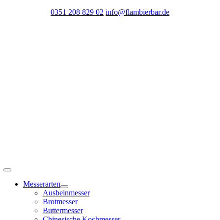
Zum
0351 208 829 02
info@flambierbar.de
Inhalt
springen
Toggle
Navigation
Messerarten
Ausbeinmesser
Brotmesser
Buttermesser
Chinesische Kochmesser