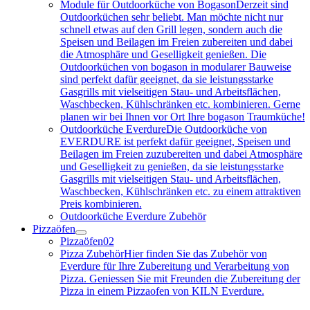
Module für Outdoorküche von Bogason
Derzeit sind
Outdoorküchen sehr beliebt. Man möchte nicht nur
schnell etwas auf den Grill legen, sondern auch die
Speisen und Beilagen im Freien zubereiten und dabei
die Atmosphäre und Geselligkeit genießen. Die
Outdoorküchen von bogason in modularer Bauweise
sind perfekt dafür geeignet, da sie leistungsstarke
Gasgrills mit vielseitigen Stau- und Arbeitsflächen,
Waschbecken, Kühlschränken etc. kombinieren. Gerne
planen wir bei Ihnen vor Ort Ihre bogason Traumküche!
Outdoorküche Everdure
Die Outdoorküche von
EVERDURE ist perfekt dafür geeignet, Speisen und
Beilagen im Freien zuzubereiten und dabei Atmosphäre
und Geselligkeit zu genießen, da sie leistungsstarke
Gasgrills mit vielseitigen Stau- und Arbeitsflächen,
Waschbecken, Kühlschränken etc. zu einem attraktiven
Preis kombinieren.
Outdoorküche Everdure Zubehör
Pizzaöfen
Pizzaöfen
02
Pizza Zubehör
Hier finden Sie das Zubehör von
Everdure für Ihre Zubereitung und Verarbeitung von
Pizza. Geniessen Sie mit Freunden die Zubereitung der
Pizza in einem Pizzaofen von KILN Everdure.