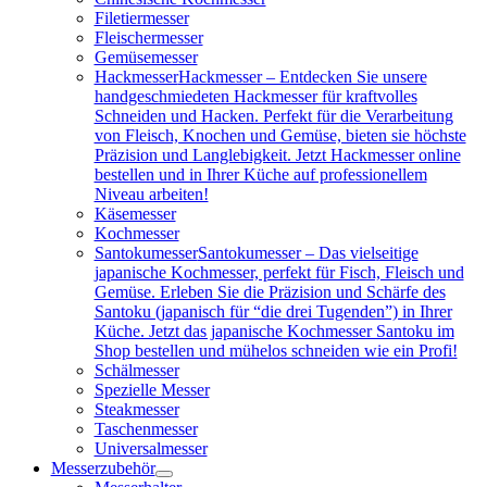
Filetiermesser
Fleischermesser
Gemüsemesser
Hackmesser
Hackmesser – Entdecken Sie unsere
handgeschmiedeten Hackmesser für kraftvolles
Schneiden und Hacken. Perfekt für die Verarbeitung
von Fleisch, Knochen und Gemüse, bieten sie höchste
Präzision und Langlebigkeit. Jetzt Hackmesser online
bestellen und in Ihrer Küche auf professionellem
Niveau arbeiten!
Käsemesser
Kochmesser
Santokumesser
Santokumesser – Das vielseitige
japanische Kochmesser, perfekt für Fisch, Fleisch und
Gemüse. Erleben Sie die Präzision und Schärfe des
Santoku (japanisch für “die drei Tugenden”) in Ihrer
Küche. Jetzt das japanische Kochmesser Santoku im
Shop bestellen und mühelos schneiden wie ein Profi!
Schälmesser
Spezielle Messer
Steakmesser
Taschenmesser
Universalmesser
Messerzubehör