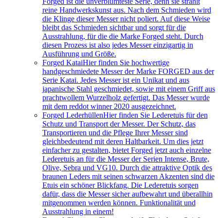
Forged ist die unverblümteste Serie, denn sie strahlt
reine Handwerkskunst aus. Nach dem Schmieden wird
die Klinge dieser Messer nicht poliert. Auf diese Weise
bleibt das Schmieden sichtbar und sorgt für die
Ausstrahlung, für die die Marke Forged steht. Durch
diesen Prozess ist also jedes Messer einzigartig in
Ausführung und Größe.
Forged Katai
Hier finden Sie hochwertige
handgeschmiedete Messer der Marke FORGED aus der
Serie Katai. Jedes Messer ist ein Unikat und aus
japanische Stahl geschmiedet, sowie mit einem Griff aus
prachtwollem Wurzelholz gefertigt. Das Messer wurde
mit dem reddot winner 2020 ausgezeichnet.
Forged Lederhüllen
Hier finden Sie Lederetuis für den
Schutz und Transport der Messer. Der Schutz, das
Transportieren und die Pflege Ihrer Messer sind
gleichbedeutend mit deren Haltbarkeit. Um dies jetzt
einfacher zu gestalten, bietet Forged jetzt auch einzelne
Lederetuis an für die Messer der Serien Intense, Brute,
Olive, Sebra und VG10. Durch die attraktive Optik des
braunen Leders mit seinen schwarzen Akzenten sind die
Etuis ein schöner Blickfang. Die Lederetuis sorgen
dafür, dass die Messer sicher aufbewahrt und überallhin
mitgenommen werden können. Funktionalität und
Ausstrahlung in einem!