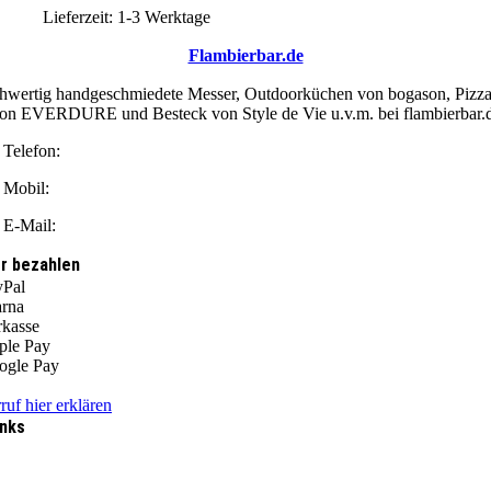
Lieferzeit:
1-3 Werktage
Flambierbar.de
wertig handgeschmiedete Messer, Outdoorküchen von bogason, Pizz
on EVERDURE und Besteck von Style de Vie u.v.m. bei flambierbar.
Telefon:
0351 208 829 02
Mobil:
0176 666 482 87
E-Mail:
info@flambierbar.de
r bezahlen
ruf hier erklären
inks
AGB
Über Uns