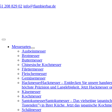
Zum
51 208 829 02
info@flambierbar.de
Inhalt
springen
Toggle
Navigation
Messerarten
Ausbeinmesser
Brotmesser
Buttermesser
Chinesische Kochmesser
Filetiermesser
Fleischermesser
Gemüsemesser
Hackmesser
Hackmesser – Entdecken Sie unsere handgesc
höchste Präzision und Langlebigkeit. Jetzt Hackmesser on
Käsemesser
Kochmesser
Santokumesser
Santokumesser – Das vielseitige japanisch
Tugenden”) in Ihrer Küche. Jetzt das japanische Kochme
Schälmesser