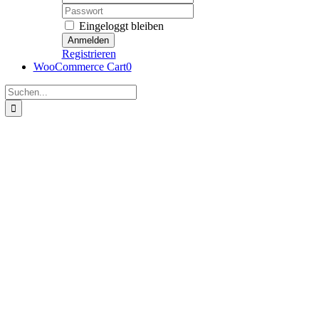
Password:
Eingeloggt bleiben
Registrieren
WooCommerce Cart
0
Suche
nach: