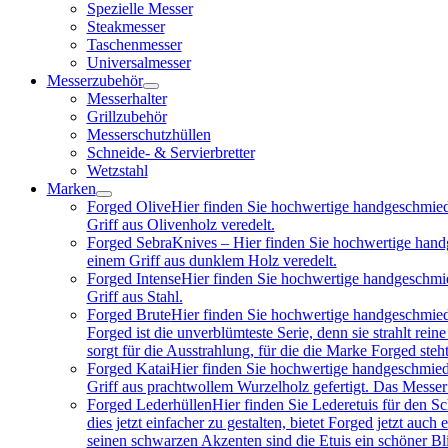
Spezielle Messer
Steakmesser
Taschenmesser
Universalmesser
Messerzubehör
Messerhalter
Grillzubehör
Messerschutzhüllen
Schneide- & Servierbretter
Wetzstahl
Marken
Forged Olive
Hier finden Sie hochwertige handgeschmied
Griff aus Olivenholz veredelt.
Forged Sebra
Knives – Hier finden Sie hochwertige hand
einem Griff aus dunklem Holz veredelt.
Forged Intense
Hier finden Sie hochwertige handgeschmie
Griff aus Stahl.
Forged Brute
Hier finden Sie hochwertige handgeschmied
Forged ist die unverblümteste Serie, denn sie strahlt re
sorgt für die Ausstrahlung, für die die Marke Forged steh
Forged Katai
Hier finden Sie hochwertige handgeschmied
Griff aus prachtwollem Wurzelholz gefertigt. Das Messe
Forged Lederhüllen
Hier finden Sie Lederetuis für den S
dies jetzt einfacher zu gestalten, bietet Forged jetzt au
seinen schwarzen Akzenten sind die Etuis ein schöner Bl