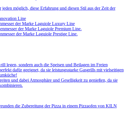
jeden möglich, diese Erfahrung und diesen Stil aus der Zeit der
nnovation Line
enmesser der Marke Laguiole Luxury Line
chenmesser der Marke Laguiole Premium Line.
nmesser der Marke Laguiole Prestige Line.
rill legen, sondern auch die Speisen und Beilagen im Freien
kt dafür geeignet, da sie leistungsstarke Gasgrills mit vielseitigen
aumküche!
iten und dabei Atmosphäre und Geselligkeit zu genießen, da sie
 kombinieren.
Freunden die Zubereitung der Pizza in einem Pizzaofen von KILN