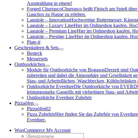
Ausstrahlung in einem!
Forged Churrasco
Churrasco heißt Fleisch am Spieß über 
Gauchos zu Hause zu erleben.
Laguiole – Innovation
Hochwertige Buttermesser, Käseme
Laguiole – Luxury Line
Hier im Onlineshop kaufen. Hoch
Laguiole – Premium Line
Hier im Onlineshop kaufen. Ho
Laguiole – Prestige Line
Hier im Onlineshop kaufen. Hoc
Plate-it
Geschenkideen & Sets
Besteck
Messersets
Outdoorküchen
Module für Outdoorküche von Bogason
Derzeit sind Out
zubereiten und dabei die Atmosphäre und Geselligkeit gen
Stau- und Arbeitsflächen, Waschbecken, Kühlschränken e
Outdoorküche Everdure
Die Outdoorküche von EVERDURE i
leistungsstarke Gasgrills mit vielseitigen Stau- und Arb
Outdoorküche Everdure Zubehör
Pizzaöfen
Pizzaöfen
02
Pizza Zubehör
Hier finden Sie das Zubehör von Everdure
Everdure.
WooCommerce My Account
Username: