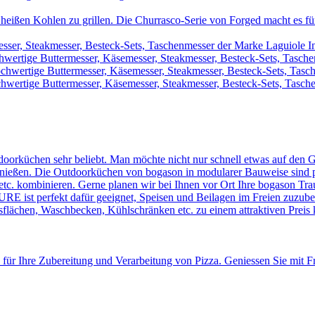
heißen Kohlen zu grillen. Die Churrasco-Serie von Forged macht es für 
sser, Steakmesser, Besteck-Sets, Taschenmesser der Marke Laguiole I
wertige Buttermesser, Käsemesser, Steakmesser, Besteck-Sets, Tasch
chwertige Buttermesser, Käsemesser, Steakmesser, Besteck-Sets, Tas
hwertige Buttermesser, Käsemesser, Steakmesser, Besteck-Sets, Tasche
doorküchen sehr beliebt. Man möchte nicht nur schnell etwas auf den G
ießen. Die Outdoorküchen von bogason in modularer Bauweise sind perfe
tc. kombinieren. Gerne planen wir bei Ihnen vor Ort Ihre bogason Tr
st perfekt dafür geeignet, Speisen und Beilagen im Freien zuzubere
eitsflächen, Waschbecken, Kühlschränken etc. zu einem attraktiven Preis
 für Ihre Zubereitung und Verarbeitung von Pizza. Geniessen Sie mit 