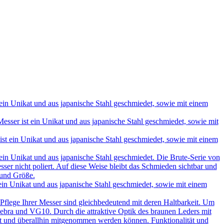
in Unikat und aus japanische Stahl geschmiedet, sowie mit einem
ser ist ein Unikat und aus japanische Stahl geschmiedet, sowie mit
t ein Unikat und aus japanische Stahl geschmiedet, sowie mit einem
in Unikat und aus japanische Stahl geschmiedet. Die Brute-Serie von
ser nicht poliert. Auf diese Weise bleibt das Schmieden sichtbar und
 und Größe.
in Unikat und aus japanische Stahl geschmiedet, sowie mit einem
 Pflege Ihrer Messer sind gleichbedeutend mit deren Haltbarkeit. Um
e, Sebra und VG10. Durch die attraktive Optik des braunen Leders mit
hrt und überallhin mitgenommen werden können. Funktionalität und