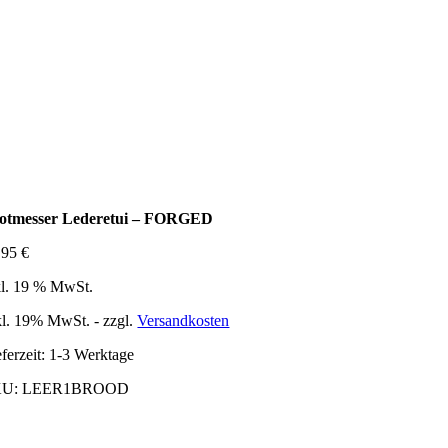
otmesser Lederetui – FORGED
,95
€
kl. 19 % MwSt.
kl. 19% MwSt. - zzgl.
Versandkosten
ferzeit:
1-3 Werktage
KU:
LEER1BROOD