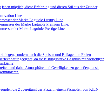
jeden möglich, diese Erfahrung und diesen Stil aus der Zeit der
nnovation Line
enmesser der Marke Laguiole Luxury Line
chenmesser der Marke Laguiole Premium Line.
nmesser der Marke Laguiole Prestige Line.
rill legen, sondern auch die Speisen und Beilagen im Freien
kt dafür geeignet, da sie leistungsstarke Gasgrills mit vielseitigen
aumküche!
iten und dabei Atmosphäre und Geselligkeit zu genießen, da sie
 kombinieren.
Freunden die Zubereitung der Pizza in einem Pizzaofen von KILN