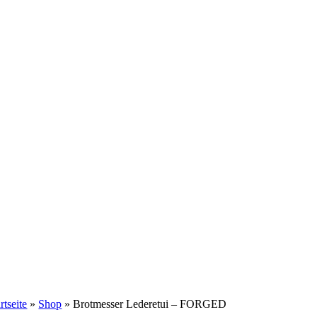
rtseite
»
Shop
»
Brotmesser Lederetui – FORGED