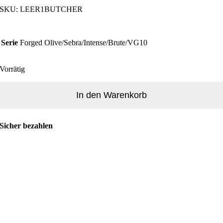
SKU:
LEER1BUTCHER
Serie
Forged Olive/Sebra/Intense/Brute/VG10
Vorrätig
Metzgermesser
Lederetui
In den Warenkorb
-
FORGED
Menge
Sicher bezahlen