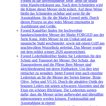
Forged ist die unverblümteste Serie, denn sie strahlt
reine Handwerkskunst aus. Nach dem Schmieden wird
die Klinge dieser Messer nicht poliert. Auf diese Weise
bleibt das Schmieden sichtbar und sorgt für die
Ausstrahlung, für die die Marke Forged steht. Durch
diesen Prozess ist also jedes Messer einzigartig in
Ausführung und Größe.
Forged Katai
Hier finden Sie hochwertige
handgeschmiedete Messer der Marke FORGED aus der
Serie Katai. Jedes Messer ist ein Unikat und aus
japanische Stahl geschmiedet, sowie mit einem Griff aus
prachtwollem Wurzelholz gefertigt. Das Messer wurde
mit dem reddot winner 2020 ausgezeichnet.
Forged Lederhüllen
Hier finden Sie Lederetuis für den
Schutz und Transport der Messer. Der Schutz, das
Transportieren und die Pflege Ihrer Messer sind
gleichbedeutend mit deren Haltbarkeit. Um dies jetzt
einfacher zu gestalten, bietet Forged jetzt auch einzelne
Lederetuis an für die Messer der Serien Intense, Brute,
Olive, Sebra und VG10. Durch die attraktive Optik des
braunen Leders mit seinen schwarzen Akzenten sind die
Etuis ein schöner Blickfang. Die Lederetuis sorgen
dafür, dass die Messer sicher aufbewahrt und überallhin
mitgenommen werden können. Funktionalität und
Ausstrahlung in einem!