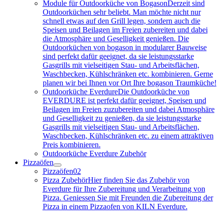
Module für Outdoorküche von Bogason
Derzeit sind
Outdoorküchen sehr beliebt. Man möchte nicht nur
schnell etwas auf den Grill legen, sondern auch die
Speisen und Beilagen im Freien zubereiten und dabei
die Atmosphäre und Geselligkeit genießen. Die
Outdoorküchen von bogason in modularer Bauweise
sind perfekt dafür geeignet, da sie leistungsstarke
Gasgrills mit vielseitigen Stau- und Arbeitsflächen,
Waschbecken, Kühlschränken etc. kombinieren. Gerne
planen wir bei Ihnen vor Ort Ihre bogason Traumküche!
Outdoorküche Everdure
Die Outdoorküche von
EVERDURE ist perfekt dafür geeignet, Speisen und
Beilagen im Freien zuzubereiten und dabei Atmosphäre
und Geselligkeit zu genießen, da sie leistungsstarke
Gasgrills mit vielseitigen Stau- und Arbeitsflächen,
Waschbecken, Kühlschränken etc. zu einem attraktiven
Preis kombinieren.
Outdoorküche Everdure Zubehör
Pizzaöfen
Pizzaöfen
02
Pizza Zubehör
Hier finden Sie das Zubehör von
Everdure für Ihre Zubereitung und Verarbeitung von
Pizza. Geniessen Sie mit Freunden die Zubereitung der
Pizza in einem Pizzaofen von KILN Everdure.