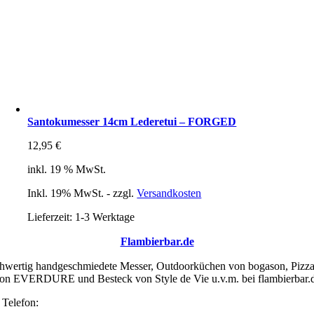
Santokumesser 14cm Lederetui – FORGED
12,95
€
inkl. 19 % MwSt.
Inkl. 19% MwSt. - zzgl.
Versandkosten
Lieferzeit:
1-3 Werktage
Flambierbar.de
wertig handgeschmiedete Messer, Outdoorküchen von bogason, Pizz
on EVERDURE und Besteck von Style de Vie u.v.m. bei flambierbar.
Telefon:
0351 208 829 02