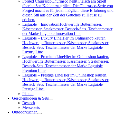
Forged Churrasco
Churrasco heißt Fleisch am Spieß
über heißen Kohlen zu grillen. Die Churrasco-Serie von
Forged macht es für jeden möglich, diese Erfahrung und
diesen Stil aus der Zeit der Gauchos zu Hause zu
erleben.
Laguiole – Innovation
Hochwertige Buttermesser,
Käsemesser, Steakmesser, Besteck-Sets, Taschenmesser
der Marke Laguiole Innovation Line
Laguiole – Luxury Line
Hier im Onlineshop kaufen.
Hochwertige Buttermesser, Käsemesser, Steakmesser,
Besteck-Sets, Taschenmesser der Marke Laguiole
Luxury Line
Laguiole – Premium Line
Hier im Onlineshop kaufen.
Hochwertige Buttermesser, Käsemesser, Steakmesser,
Besteck-Sets, Taschenmesser der Marke Laguiole
Premium Line.
Laguiole – Prestige Line
Hier im Onlineshop kaufen.
Hochwertige Buttermesser, Käsemesser, Steakmesser,
Besteck-Sets, Taschenmesser der Marke Laguiole
Prestige Line.
Plate-it
Geschenkideen & Sets
Besteck
Messersets
Outdoorküchen