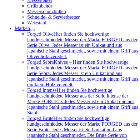
Messerhalter
Grillzubehör
Messerschutzhüllen
Schneide- & Servierbretter
Wetzstahl
Marken
Forged Olive
Hier finden Sie hochwertige
handgeschmiedete Messer der Marke FORGED aus der
Serie Olive. Jedes Messer ist ein Unikat und aus
japanische Stahl geschmiedet, sowie mit einem Griff aus
Olivenholz veredelt.
Forged Sebra
Knives – Hier finden Sie hochwertige
handgeschmiedete Messer der Marke FORGED aus der
Serie Sebra. Jedes Messer ist ein Unikat und aus
japanische Stahl geschmiedet, sowie mit einem Griff aus
dunklem Holz veredelt.
Forged Intense
Hier finden Sie hochwertige
handgeschmiedete Messer aus der Serie Intense der
Marke FORGED. Jedes Messer ist ein Unikat und aus
japanische Stahl geschmiedet, sowie mit einem Griff aus
Stahl.
Forged Brute
Hier finden Sie hochwertige
handgeschmiedete Messer der Marke FORGED aus der
Serie Brute. Jedes Messer ist ein Unikat und aus
japanische Stahl geschmiedet. Die Brute-Serie von