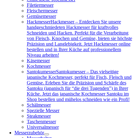
Filetiermesser
Fleischermesser
Gemüsemesser
Hackmesser
Hackmesser – Entdecken Sie unsere
handgeschmiedeten Hackmesser für kraftvolles
Schneiden und Hacken. Perfekt für die Verarbeitung
von Fleisch, Knochen und Gemüse, bieten sie höchste
Präzision und Langlebigkeit. Jetzt Hackmesser online
bestellen und in Ihrer Küche auf professionellem
Niveau arbeiten!
Käsemesser
Kochmesser
Santokumesser
Santokumesser – Das vielseitige
japanische Kochmesser, perfekt für Fisch, Fleisch und
Gemüse. Erleben Sie die Präzision und Schärfe des
Santoku (japanisch für “die drei Tugenden”) in Ihrer
Küche. Jetzt das japanische Kochmesser Santoku im
Shop bestellen und mühelos schneiden wie ein Profi!
Schälmesser
Spezielle Messer
Steakmesser
Taschenmesser
Universalmesser
Messerzubehör