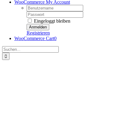
WooCommerce My Account
Username:
Password:
Eingeloggt bleiben
Registrieren
WooCommerce Cart
0
Suche
nach: