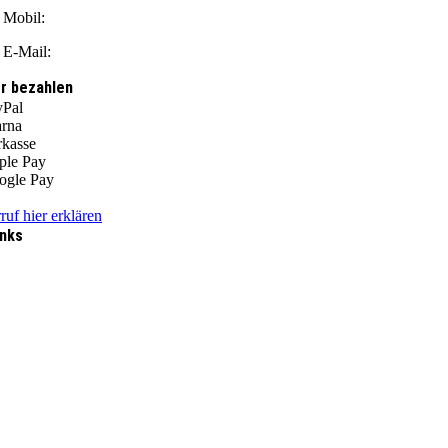
Mobil:
0176 666 482 87
E-Mail:
info@flambierbar.de
r bezahlen
ruf hier erklären
inks
AGB
Über Uns
Widerrufsbelehrung
Zahlungsarten
Versandkosten
Magazin
Kontakt
Impressum