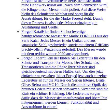
Forged ist die unverblümteste Serie, denn sie strahlt
reine Handwerkskunst aus. Nach dem Schmieden wird
die Klinge dieser Messer nicht poliert. Auf diese Weise
bleibt das Schmieden sichtbar und sorgt für die
Ausstrahlung, für die die Marke Forged steht. Durch
diesen Prozess ist also jedes Messer einzigartig in
Ausführung und Größe.
Forged Katai
Hier finden Sie hochwertige
handgeschmiedete Messer der Marke FORGED aus der
Serie Katai. Jedes Messer ist ein Unikat und aus
japanische Stahl geschmiedet, sowie mit einem Griff aus
prachtwollem Wurzelholz gefertigt. Das Messer wurde
mit dem reddot winner 2020 ausgezeichnet.
Forged Lederhüllen
Hier finden Sie Lederetuis für den
Schutz und Transport der Messer. Der Schutz, das
Transportieren und die Pflege Ihrer Messer sind
gleichbedeutend mit deren Haltbarkeit. Um dies jetzt
einfacher zu gestalten, bietet Forged jetzt auch einzelne
Lederetuis an für die Messer der Serien Intense, Brute,
Olive, Sebra und VG10. Durch die attraktive Optik des
braunen Leders mit seinen schwarzen Akzenten sind die
Etuis ein schöner Blickfang. Die Lederetuis sorgen
dafür, dass die Messer sicher aufbewahrt und überallhin
mitgenommen werden können. Funktionalität und
Ausstrahlung in einem!