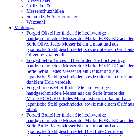
Messerhalter
Grillzubehör
Messerschutzhüllen
Schneide- & Servierbretter
Wetzstahl
Marken
Forged Olive
Hier finden Sie hochwertige
handgeschmiedete Messer der Marke FORGED aus der
Serie Olive. Jedes Messer ist ein Unikat und aus
japanische Stahl geschmiedet, sowie mit einem Griff aus
Olivenholz veredelt.
Forged Sebra
Knives – Hier finden Sie hochwertige
handgeschmiedete Messer der Marke FORGED aus der
Serie Sebra. Jedes Messer ist ein Unikat und aus
japanische Stahl geschmiedet, sowie mit einem Griff aus
dunklem Holz veredelt.
Forged Intense
Hier finden Sie hochwertige
handgeschmiedete Messer aus der Serie Intense der
Marke FORGED. Jedes Messer ist ein Unikat und aus
japanische Stahl geschmiedet, sowie mit einem Griff aus
Stahl.
Forged Brute
Hier finden Sie hochwertige
handgeschmiedete Messer der Marke FORGED aus der
Serie Brute. Jedes Messer ist ein Unikat und aus
japanische Stahl geschmiedet. Die Brute-Serie von