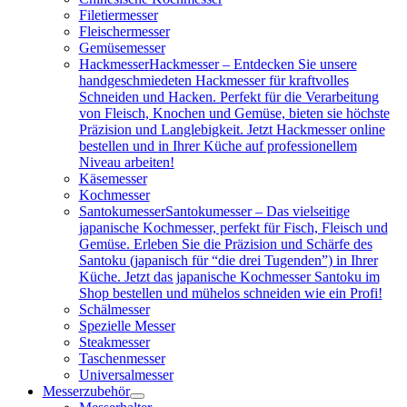
Filetiermesser
Fleischermesser
Gemüsemesser
Hackmesser
Hackmesser – Entdecken Sie unsere
handgeschmiedeten Hackmesser für kraftvolles
Schneiden und Hacken. Perfekt für die Verarbeitung
von Fleisch, Knochen und Gemüse, bieten sie höchste
Präzision und Langlebigkeit. Jetzt Hackmesser online
bestellen und in Ihrer Küche auf professionellem
Niveau arbeiten!
Käsemesser
Kochmesser
Santokumesser
Santokumesser – Das vielseitige
japanische Kochmesser, perfekt für Fisch, Fleisch und
Gemüse. Erleben Sie die Präzision und Schärfe des
Santoku (japanisch für “die drei Tugenden”) in Ihrer
Küche. Jetzt das japanische Kochmesser Santoku im
Shop bestellen und mühelos schneiden wie ein Profi!
Schälmesser
Spezielle Messer
Steakmesser
Taschenmesser
Universalmesser
Messerzubehör