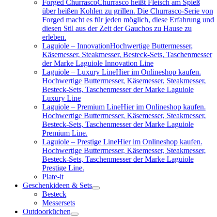
Forged Churrasco
Churrasco heißt Fleisch am Spieß
über heißen Kohlen zu grillen. Die Churrasco-Serie von
Forged macht es für jeden möglich, diese Erfahrung und
diesen Stil aus der Zeit der Gauchos zu Hause zu
erleben.
Laguiole – Innovation
Hochwertige Buttermesser,
Käsemesser, Steakmesser, Besteck-Sets, Taschenmesser
der Marke Laguiole Innovation Line
Laguiole – Luxury Line
Hier im Onlineshop kaufen.
Hochwertige Buttermesser, Käsemesser, Steakmesser,
Besteck-Sets, Taschenmesser der Marke Laguiole
Luxury Line
Laguiole – Premium Line
Hier im Onlineshop kaufen.
Hochwertige Buttermesser, Käsemesser, Steakmesser,
Besteck-Sets, Taschenmesser der Marke Laguiole
Premium Line.
Laguiole – Prestige Line
Hier im Onlineshop kaufen.
Hochwertige Buttermesser, Käsemesser, Steakmesser,
Besteck-Sets, Taschenmesser der Marke Laguiole
Prestige Line.
Plate-it
Geschenkideen & Sets
Besteck
Messersets
Outdoorküchen