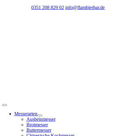
Zum
0351 208 829 02
info@flambierbar.de
Inhalt
springen
Toggle
Navigation
Messerarten
Ausbeinmesser
Brotmesser
Buttermesser
Chinesische Kochmesser