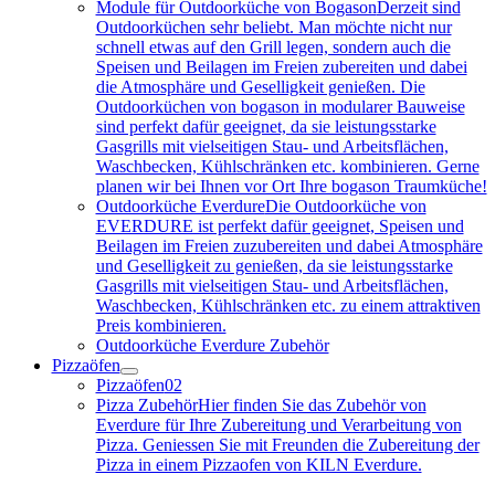
Module für Outdoorküche von Bogason
Derzeit sind
Outdoorküchen sehr beliebt. Man möchte nicht nur
schnell etwas auf den Grill legen, sondern auch die
Speisen und Beilagen im Freien zubereiten und dabei
die Atmosphäre und Geselligkeit genießen. Die
Outdoorküchen von bogason in modularer Bauweise
sind perfekt dafür geeignet, da sie leistungsstarke
Gasgrills mit vielseitigen Stau- und Arbeitsflächen,
Waschbecken, Kühlschränken etc. kombinieren. Gerne
planen wir bei Ihnen vor Ort Ihre bogason Traumküche!
Outdoorküche Everdure
Die Outdoorküche von
EVERDURE ist perfekt dafür geeignet, Speisen und
Beilagen im Freien zuzubereiten und dabei Atmosphäre
und Geselligkeit zu genießen, da sie leistungsstarke
Gasgrills mit vielseitigen Stau- und Arbeitsflächen,
Waschbecken, Kühlschränken etc. zu einem attraktiven
Preis kombinieren.
Outdoorküche Everdure Zubehör
Pizzaöfen
Pizzaöfen
02
Pizza Zubehör
Hier finden Sie das Zubehör von
Everdure für Ihre Zubereitung und Verarbeitung von
Pizza. Geniessen Sie mit Freunden die Zubereitung der
Pizza in einem Pizzaofen von KILN Everdure.