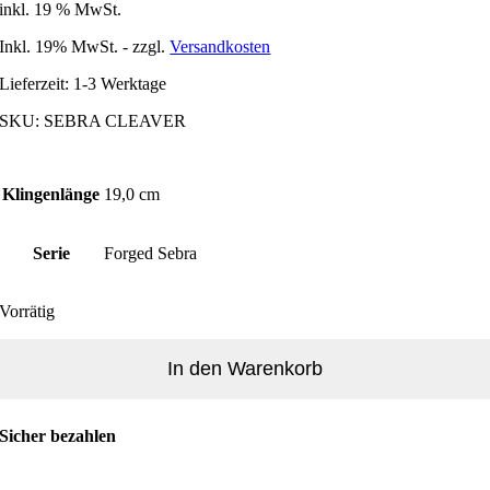
inkl. 19 % MwSt.
Inkl. 19% MwSt. - zzgl.
Versandkosten
Lieferzeit:
1-3 Werktage
SKU:
SEBRA CLEAVER
Klingenlänge
19,0 cm
Serie
Forged Sebra
Vorrätig
Asiatisches
Hackmesser
In den Warenkorb
handgeschmiedet
-
Forged
Sicher bezahlen
Sebra
Menge