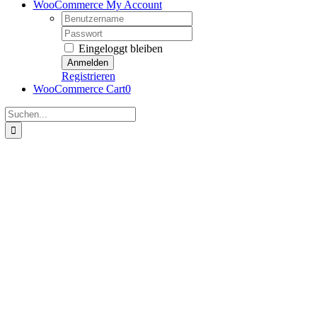
WooCommerce My Account
Username:
Password:
Eingeloggt bleiben
Registrieren
WooCommerce Cart
0
Suche
nach: