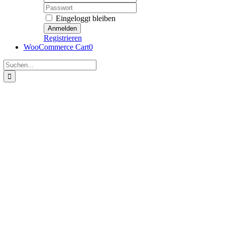
Password:
Eingeloggt bleiben
Registrieren
WooCommerce Cart
0
Suche
nach: