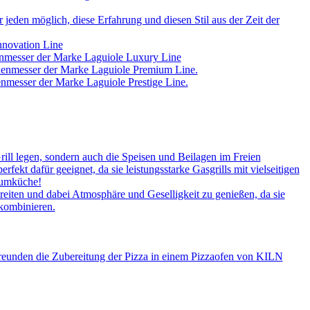
jeden möglich, diese Erfahrung und diesen Stil aus der Zeit der
nnovation Line
enmesser der Marke Laguiole Luxury Line
chenmesser der Marke Laguiole Premium Line.
nmesser der Marke Laguiole Prestige Line.
rill legen, sondern auch die Speisen und Beilagen im Freien
kt dafür geeignet, da sie leistungsstarke Gasgrills mit vielseitigen
aumküche!
iten und dabei Atmosphäre und Geselligkeit zu genießen, da sie
 kombinieren.
Freunden die Zubereitung der Pizza in einem Pizzaofen von KILN