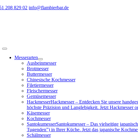
Zum
51 208 829 02
info@flambierbar.de
Inhalt
springen
Toggle
Navigation
Messerarten
Ausbeinmesser
Brotmesser
Buttermesser
Chinesische Kochmesser
Filetiermesser
Fleischermesser
Gemüsemesser
Hackmesser
Hackmesser – Entdecken Sie unsere handgesc
höchste Präzision und Langlebigkeit. Jetzt Hackmesser on
Käsemesser
Kochmesser
Santokumesser
Santokumesser – Das vielseitige japanisch
Tugenden”) in Ihrer Küche. Jetzt das japanische Kochme
Schälmesser