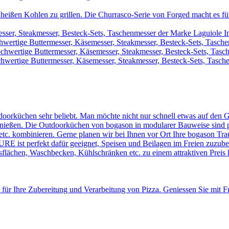
heißen Kohlen zu grillen. Die Churrasco-Serie von Forged macht es für 
sser, Steakmesser, Besteck-Sets, Taschenmesser der Marke Laguiole I
wertige Buttermesser, Käsemesser, Steakmesser, Besteck-Sets, Tasch
chwertige Buttermesser, Käsemesser, Steakmesser, Besteck-Sets, Tas
hwertige Buttermesser, Käsemesser, Steakmesser, Besteck-Sets, Tasche
doorküchen sehr beliebt. Man möchte nicht nur schnell etwas auf den G
ießen. Die Outdoorküchen von bogason in modularer Bauweise sind perfe
tc. kombinieren. Gerne planen wir bei Ihnen vor Ort Ihre bogason Tr
st perfekt dafür geeignet, Speisen und Beilagen im Freien zuzubere
eitsflächen, Waschbecken, Kühlschränken etc. zu einem attraktiven Preis
 für Ihre Zubereitung und Verarbeitung von Pizza. Geniessen Sie mit 