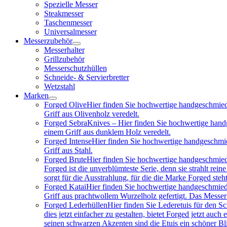
Spezielle Messer
Steakmesser
Taschenmesser
Universalmesser
Messerzubehör
Messerhalter
Grillzubehör
Messerschutzhüllen
Schneide- & Servierbretter
Wetzstahl
Marken
Forged Olive
Hier finden Sie hochwertige handgeschmied
Griff aus Olivenholz veredelt.
Forged Sebra
Knives – Hier finden Sie hochwertige hand
einem Griff aus dunklem Holz veredelt.
Forged Intense
Hier finden Sie hochwertige handgeschmie
Griff aus Stahl.
Forged Brute
Hier finden Sie hochwertige handgeschmied
Forged ist die unverblümteste Serie, denn sie strahlt re
sorgt für die Ausstrahlung, für die die Marke Forged steh
Forged Katai
Hier finden Sie hochwertige handgeschmied
Griff aus prachtwollem Wurzelholz gefertigt. Das Messe
Forged Lederhüllen
Hier finden Sie Lederetuis für den S
dies jetzt einfacher zu gestalten, bietet Forged jetzt au
seinen schwarzen Akzenten sind die Etuis ein schöner Bl