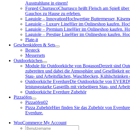
Ausstrahlung in einem!
Forged Churrasco
Churrasco heißt Fleisch am Spieß über 
Gauchos zu Hause zu erleben.
Laguiole – Innovation
Hochwertige Buttermesser, Käseme
Laguiole – Luxury Line
Hier im Onlineshop kaufen. Hoch
Laguiole – Premium Line
Hier im Onlineshop kaufen. Ho
Laguiole – Prestige Line
Hier im Onlineshop kaufen. Hoc
Plate-it
Geschenkideen & Sets
Besteck
Messersets
Outdoorküchen
Module für Outdoorküche von Bogason
Derzeit sind Out
zubereiten und dabei die Atmosphäre und Geselligkeit gen
Stau- und Arbeitsflächen, Waschbecken, Kühlschränken e
Outdoorküche Everdure
Die Outdoorküche von EVERDURE i
leistungsstarke Gasgrills mit vielseitigen Stau- und Arb
Outdoorküche Everdure Zubehör
Pizzaöfen
Pizzaöfen
02
Pizza Zubehör
Hier finden Sie das Zubehör von Everdure
Everdure.
WooCommerce My Account
Username: