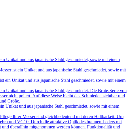
in Unikat und aus japanische Stahl geschmiedet, sowie mit einem
ser ist ein Unikat und aus japanische Stahl geschmiedet, sowie mit
t ein Unikat und aus japanische Stahl geschmiedet, sowie mit einem
in Unikat und aus japanische Stahl geschmiedet. Die Brute-Serie von
ser nicht poliert. Auf diese Weise bleibt das Schmieden sichtbar und
 und Größe.
in Unikat und aus japanische Stahl geschmiedet, sowie mit einem
 Pflege Ihrer Messer sind gleichbedeutend mit deren Haltbarkeit. Um
e, Sebra und VG10. Durch die attraktive Optik des braunen Leders mit
hrt und überallhin mitgenommen werden können. Funktionalität und